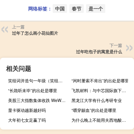
网络标签：
中国
春节
是一个
上一篇
过年了怎么画小花仙图片
下一篇
过年吃包子的寓意是什么
相关问题
笑组词并造句一年级（笑组词）
“闲时屡索不肯出”的出处是哪里
“长跪听未毕”的出处是哪里
飞凯材料：与中芯国际旗下企业有业务往来
美股三大指数集体收跌 WeWork大跌约40%
黑龙江大学有什么考研专业
显卡驱动越新越好吗
“嚼穿龈血”的出处是哪里
大年初七女足赢了吗
为什么晚上不能用夫西地酸乳膏（为什么晚上不能照镜子）