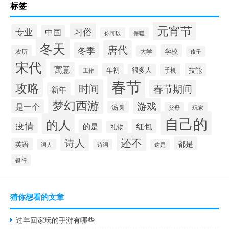
标签
元宵节
习俗
专业
中国
你可以
保暖
冬天
唐代
冬季
学校
农历
大学
孩子
宋代
寓意
年初
技能
很多人
手机
工作
春节
攻略
时间
春节期间
新年
梦幻西游
游戏
是一个
汤圆
父母
玩家
自己的
的人
疫情
红包
的是
礼物
还不
诗人
都是
英语
词人
诗词
这是
银行
猜你想看的文章
过年回家玩的手游有哪些