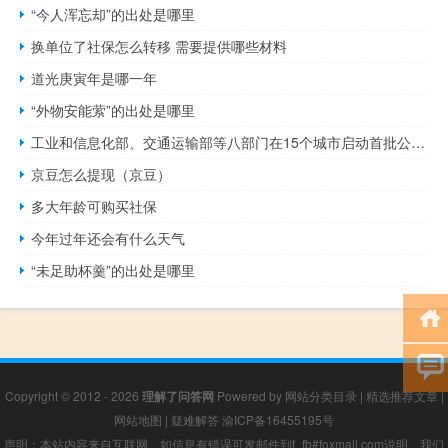
“今人浑忘却”的出处是哪里
换单位了社保怎么转移 需要提供哪些材料
道光庚寅年是哪一年
“外物安能萦”的出处是哪里
工业和信息化部、交通运输部等八部门在15个城市启动首批公共领域车辆全面电动化先行区试点试点城市包括：北京、深圳、重庆、成都等
京豆怎么提现（京豆）
多大年龄可购买社保
今年过年还会有什么天气
“未足助杯羹”的出处是哪里
Copyright © 2012 - 2026
理解了问答网
Powered by
网站分类目录
|
精选推荐文章
|
网站地图
|
疑难解答
渝ICP备16455195号
声明：本站内容来自互联网，如信息有错误可发邮件到f_fb#foxmail.com说明，我们