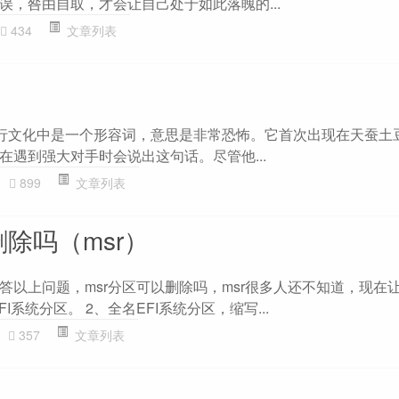
误，咎由自取，才会让自己处于如此落魄的...
434
文章列表
梗
流行文化中是一个形容词，意思是非常恐怖。它首次出现在天蚕土
在遇到强大对手时会说出这句话。尽管他...
899
文章列表
删除吗（msr）
答以上问题，msr分区可以删除吗，msr很多人还不知道，现在
EFI系统分区。 2、全名EFI系统分区，缩写...
357
文章列表