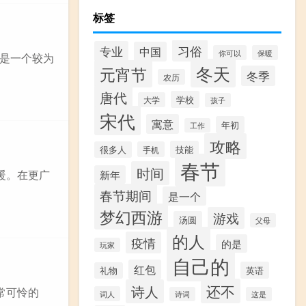
标签
习俗
专业
中国
你可以
保暖
是一个较为
冬天
元宵节
冬季
农历
唐代
学校
大学
孩子
宋代
寓意
年初
工作
攻略
技能
很多人
手机
春节
时间
暖。在更广
新年
春节期间
是一个
梦幻西游
游戏
汤圆
父母
的人
疫情
的是
玩家
自己的
红包
英语
礼物
还不
诗人
常可怜的
词人
诗词
这是