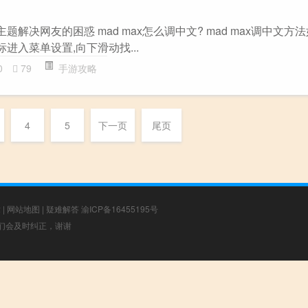
”主题解决网友的困惑 mad max怎么调中文? mad max调中文方法
标进入菜单设置,向下滑动找...
0
79
手游攻略
4
5
下一页
尾页
章
|
网站地图
|
疑难解答
渝ICP备16455195号
，我们会及时纠正，谢谢