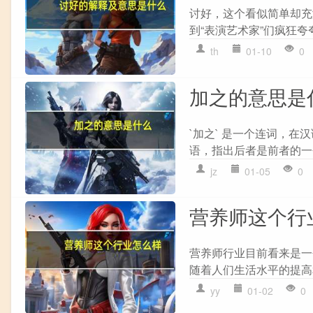
讨好，这个看似简单却充
到“表演艺术家”们疯狂夸
th
01-10
0
加之的意思是
`加之` 是一个连词，
语，指出后者是前者的一个
jz
01-05
0
营养师这个行
营养师行业目前看来是一
随着人们生活水平的提高
yy
01-02
0