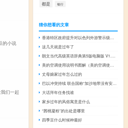
都是
银行
猜你想看的文章
香港特区政府提升对以色列外游警示级别至红色
豆的小说
这几天就是过年了
朗文当代高级英语辞典第5版电脑版 V1.0 绿色中文版（朗文当代高级英语辞典第5版电脑版 V1.0 绿色中文版功能简介）
美的空调使用说明书图解（美的空调使用说明书）
丈母娘家过年怎么过的
巴以冲突持续 联合国称“加沙地带没有安全的地方” 到底什么情况呢
让我们一起
大话拜年任务找谁
家乡过年的风俗寓意是什么
“茜桃凝粉”的出处是哪里
四季豆什么时候种最好