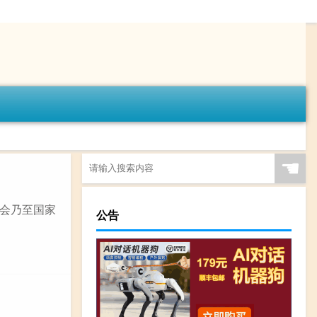
☚
会乃至国家
公告