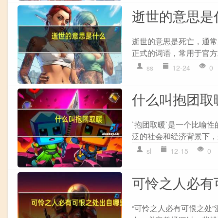
逝世的意思是
逝世的意思是死亡，通常
正式的词语，常用于官方
ss
12-24
0
什么叫抱团取
`抱团取暖`是一个比喻
泛的社会和经济背景下，
sl
12-15
0
可怜之人必有
“可怜之人必有可恨之处