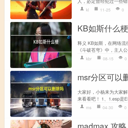
人，必定曾经犯过一些错
kl
11-25
0
KB如斯什么
释义 KB如斯，在网络
《斗破苍穹》中，主人公
kbr
08-15
0
msr分区可以
大家好，小杨来为大家解
来看看吧！ 1、1.esp是
ms
04-30
0
madmax 攻略