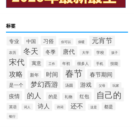
标签
元宵节
习俗
专业
中国
你可以
保暖
冬天
唐代
冬季
学校
农历
大学
孩子
宋代
寓意
年初
技能
很多人
手机
工作
春节
攻略
时间
春节期间
新年
梦幻西游
游戏
是一个
汤圆
父母
玩家
自己的
的人
疫情
红包
的是
礼物
还不
诗人
都是
英语
词人
诗词
这是
银行