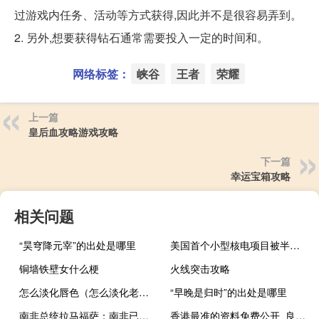
过游戏内任务、活动等方式获得,因此并不是很容易弄到。
2. 另外,想要获得钻石通常需要投入一定的时间和。
网络标签：
峡谷
王者
荣耀
上一篇
皇后血攻略游戏攻略
下一篇
幸运宝箱攻略
相关问题
“昊穹降元宰”的出处是哪里
美国首个小型核电项目被半路取消此前成本已经激增超50%
铜墙铁壁女什么梗
火线突击攻略
怎么淡化唇色（怎么淡化老年斑）
“早晚是归时”的出处是哪里
南非总统拉马福萨：南非已经在能源危机中扭转了局面
香港最准的资料免费公开_良心企业，值得支持_实用版899.459