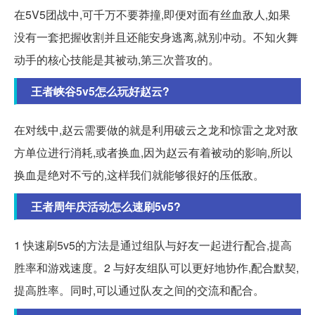
在5V5团战中,可千万不要莽撞,即便对面有丝血敌人,如果
没有一套把握收割并且还能安身逃离,就别冲动。不知火舞
动手的核心技能是其被动,第三次普攻的。
王者峡谷5v5怎么玩好赵云?
在对线中,赵云需要做的就是利用破云之龙和惊雷之龙对敌
方单位进行消耗,或者换血,因为赵云有着被动的影响,所以
换血是绝对不亏的,这样我们就能够很好的压低敌。
王者周年庆活动怎么速刷5v5?
1 快速刷5v5的方法是通过组队与好友一起进行配合,提高
胜率和游戏速度。2 与好友组队可以更好地协作,配合默契,
提高胜率。同时,可以通过队友之间的交流和配合。