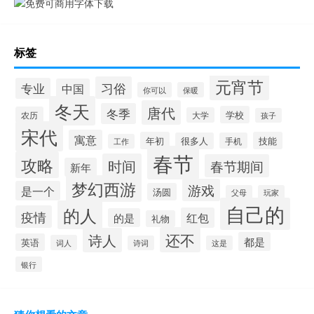
标签
元宵节
习俗
专业
中国
你可以
保暖
冬天
唐代
冬季
学校
农历
大学
孩子
宋代
寓意
年初
技能
很多人
手机
工作
春节
攻略
时间
春节期间
新年
梦幻西游
游戏
是一个
汤圆
父母
玩家
自己的
的人
疫情
红包
的是
礼物
还不
诗人
都是
英语
词人
诗词
这是
银行