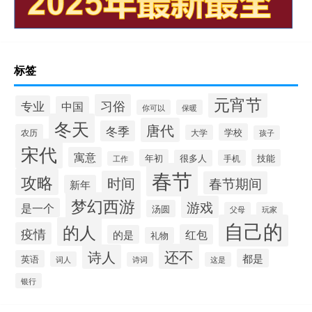
标签
元宵节
习俗
专业
中国
你可以
保暖
冬天
唐代
冬季
学校
农历
大学
孩子
宋代
寓意
年初
技能
很多人
手机
工作
春节
攻略
时间
春节期间
新年
梦幻西游
游戏
是一个
汤圆
父母
玩家
自己的
的人
疫情
红包
的是
礼物
还不
诗人
都是
英语
词人
诗词
这是
银行