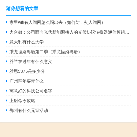
猜你想看的文章
家里wifi有人蹭网怎么踢出去（如何防止别人蹭网）
力合微：公司面向光伏新能源接入的光伏协议转换器通信模组产品已批量供货
意大利有什么大学
乘龙怪婿粤语第二季（乘龙怪婿粤语）
芥兰在过年有什么意义
雅思5375是多少分
广州拜年要带什么
寓意好的科技公司名字
上尉命令攻略
鄂州有什么元宵活动