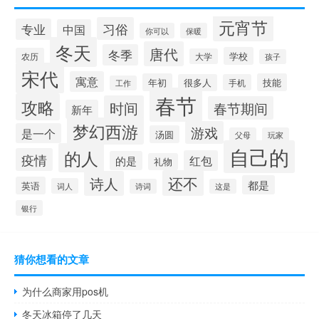
元宵节
习俗
专业
中国
你可以
保暖
冬天
唐代
冬季
学校
农历
大学
孩子
宋代
寓意
年初
技能
很多人
手机
工作
春节
攻略
时间
春节期间
新年
梦幻西游
游戏
是一个
汤圆
父母
玩家
自己的
的人
疫情
红包
的是
礼物
还不
诗人
都是
英语
词人
诗词
这是
银行
猜你想看的文章
为什么商家用pos机
冬天冰箱停了几天