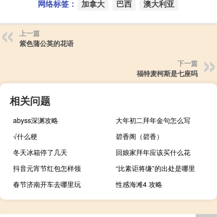
网络标签：
加拿大
巴西
澳大利亚
上一篇
紫色蒲公英的花语
下一篇
福特麦柯斯是七座吗
相关问题
abyss深渊攻略
大年初二拜年金句怎么写
√什么梗
碧香阁（碧香）
冬天冰箱停了几天
回娘家拜年应该买什么花
抖音元宵节红包怎样领
“比素讵将缣”的出处是哪里
春节济南开车去哪里玩
性感海滩4 攻略