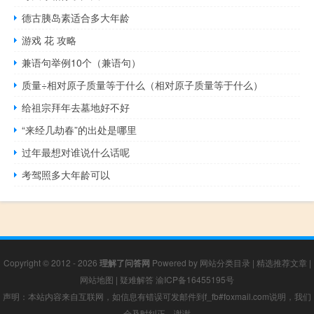
德古胰岛素适合多大年龄
游戏 花 攻略
兼语句举例10个（兼语句）
质量÷相对原子质量等于什么（相对原子质量等于什么）
给祖宗拜年去墓地好不好
“来经几劫春”的出处是哪里
过年最想对谁说什么话呢
考驾照多大年龄可以
Copyright © 2012 - 2026
理解了问答网
Powered by
网站分类目录
|
精选推荐文章
|
网站地图
|
疑难解答
渝ICP备16455195号
声明：本站内容来自互联网，如信息有错误可发邮件到f_fb#foxmail.com说明，我们
会及时纠正，谢谢