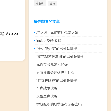
都是
银行
猜你想看的文章
塔防纪元元宵节礼包怎么领
希沃授课助手PC端 V3.0.20.3226 最新版（希沃授课助手PC端 V3.0.20.3226 最新版功能简介）
inside 旋转 攻略
“十旬俄委疾”的出处是哪里
“柳花残梦隔潇湘”的出处是哪里
元宵节买几袋元宵好
春节股市会震荡吗为什么
“竹寺称幽禅”的出处是哪里
车库战争攻略
失落之声攻略
学校组织的研学游有必要去吗