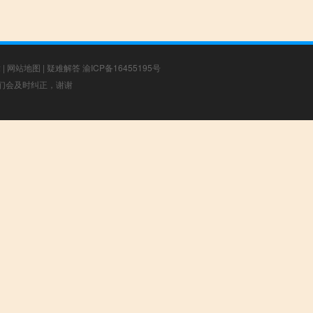
章
|
网站地图
|
疑难解答
渝ICP备16455195号
，我们会及时纠正，谢谢