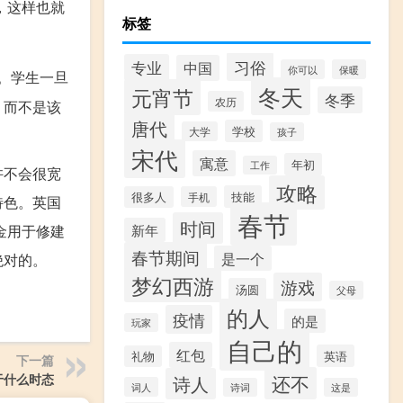
，这样也就
标签
习俗
专业
中国
你可以
保暖
。学生一旦
冬天
元宵节
冬季
农历
，而不是该
唐代
学校
大学
孩子
宋代
寓意
年初
工作
许不会很宽
攻略
技能
很多人
手机
特色。英国
春节
时间
新年
金用于修建
春节期间
是一个
绝对的。
梦幻西游
游戏
汤圆
父母
的人
疫情
的是
玩家
自己的
红包
英语
礼物
下一篇
还不
用于什么时态
诗人
词人
诗词
这是