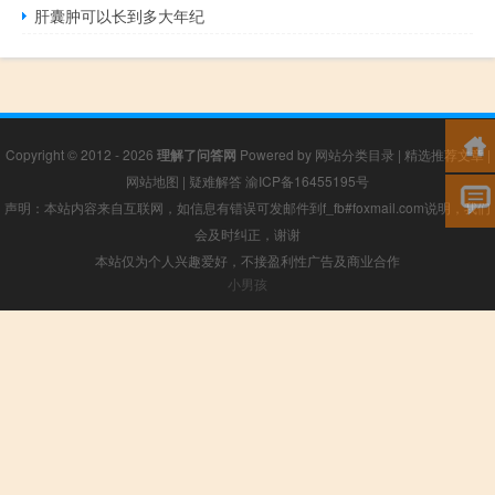
肝囊肿可以长到多大年纪
Copyright © 2012 - 2026
理解了问答网
Powered by
网站分类目录
|
精选推荐文章
|
网站地图
|
疑难解答
渝ICP备16455195号
声明：本站内容来自互联网，如信息有错误可发邮件到f_fb#foxmail.com说明，我们
会及时纠正，谢谢
本站仅为个人兴趣爱好，不接盈利性广告及商业合作
小男孩