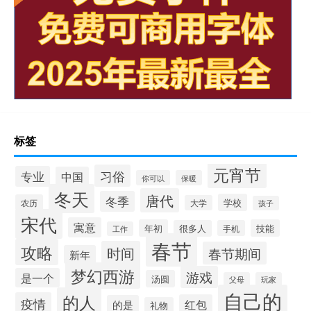
标签
元宵节
习俗
专业
中国
你可以
保暖
冬天
唐代
冬季
学校
农历
大学
孩子
宋代
寓意
年初
技能
很多人
手机
工作
春节
攻略
时间
春节期间
新年
梦幻西游
游戏
是一个
汤圆
父母
玩家
自己的
的人
疫情
红包
的是
礼物