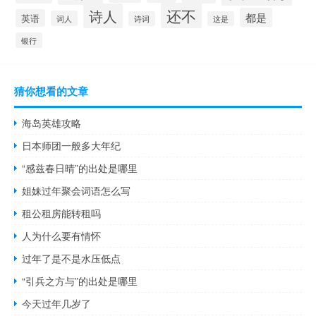
还不
诗人
都是
英语
词人
诗词
这是
银行
猜你想看的文章
海岛英雄攻略
日本师团一般多大年纪
“感兹春日晴”的出处是哪里
姐妹过年聚会词语怎么写
租公租房能转租吗
人为什么要有情怀
过年了是不是水压低点
“引兵之方与”的出处是哪里
今天过年几岁了