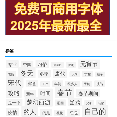
标签
元宵节
习俗
专业
中国
你可以
保暖
冬天
唐代
冬季
学校
农历
大学
孩子
宋代
寓意
年初
技能
很多人
手机
工作
春节
攻略
时间
春节期间
新年
梦幻西游
游戏
是一个
汤圆
父母
玩家
自己的
的人
疫情
红包
的是
礼物