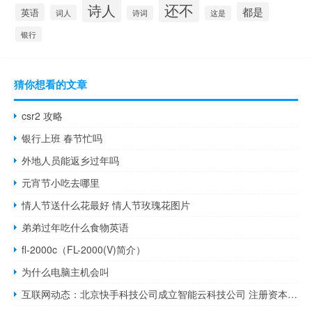
还不
诗人
都是
英语
词人
诗词
这是
银行
猜你想看的文章
csr2 攻略
银行上班 春节忙吗
外地人员能返乡过年吗
元宵节小吃去哪里
情人节送什么花最好 情人节玫瑰花图片
弟弟过年吃什么食物英语
fl-2000c（FL-2000(V)简介）
为什么电脑主机会叫
互联网动态：北京快手科技公司成立智能云科技公司 注册资本5000万