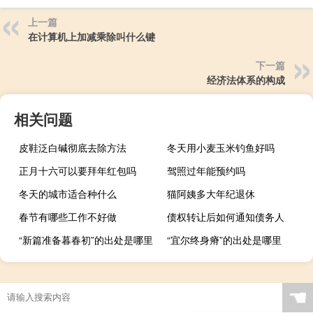
上一篇
在计算机上加减乘除叫什么键
下一篇
经济法体系的构成
相关问题
皮鞋泛白碱彻底去除方法
冬天用小麦玉米钓鱼好吗
正月十六可以要拜年红包吗
驾照过年能预约吗
冬天的城市适合种什么
猫阿姨多大年纪退休
春节有哪些工作不好做
债权转让后如何通知债务人
“新篇准备暮春初”的出处是哪里
“宜尔终身瘠”的出处是哪里
☚