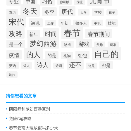
元宵节
习俗
专业
中国
你可以
保暖
冬天
唐代
冬季
学校
农历
大学
孩子
宋代
寓意
年初
技能
很多人
手机
工作
春节
攻略
时间
春节期间
新年
梦幻西游
游戏
是一个
汤圆
父母
玩家
自己的
的人
疫情
红包
的是
礼物
还不
诗人
都是
英语
词人
诗词
这是
银行
猜你想看的文章
阴阳师和梦幻西游区别
危险rpg攻略
春节云南大理放假吗多少天