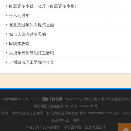
红高粱多少钱一公斤（红高粱多少集）
什么到过年
老北京过年的衣服怎么画
城市人怎么过冬天的
lol凯尔攻略
未成年元宵节能打王者吗
广州城市理工学院含金量
Copyright © 2012 - 2026
理解了问答网
Powered by
网站分类目录
|
精选推荐文章
|
网站地图
|
疑难解答
渝ICP备16455195号
声明：本站内容来自互联网，如信息有错误可发邮件到f_fb#foxmail.com说明，我们
会及时纠正，谢谢
本站仅为个人兴趣爱好，不接盈利性广告及商业合作