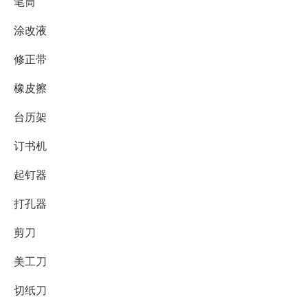
笔筒
涂改液
修正带
橡皮擦
台历架
订书机
起钉器
打孔器
剪刀
美工刀
切纸刀