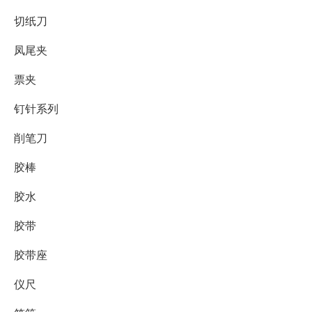
切纸刀
凤尾夹
票夹
钉针系列
削笔刀
胶棒
胶水
胶带
胶带座
仪尺