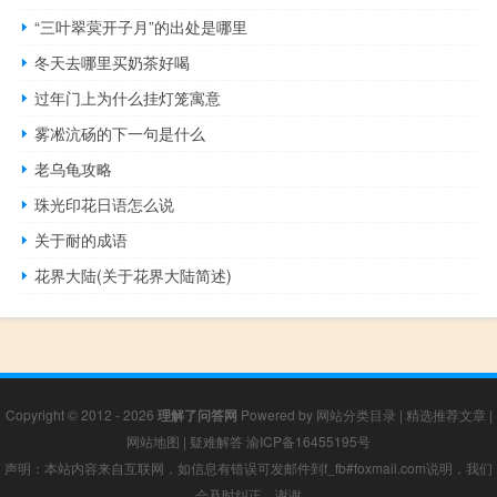
“三叶翠蓂开子月”的出处是哪里
冬天去哪里买奶茶好喝
过年门上为什么挂灯笼寓意
雾凇沆砀的下一句是什么
老乌龟攻略
珠光印花日语怎么说
关于耐的成语
花界大陆(关于花界大陆简述)
Copyright © 2012 - 2026
理解了问答网
Powered by
网站分类目录
|
精选推荐文章
|
网站地图
|
疑难解答
渝ICP备16455195号
声明：本站内容来自互联网，如信息有错误可发邮件到f_fb#foxmail.com说明，我们
会及时纠正，谢谢