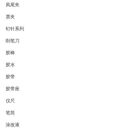
凤尾夹
票夹
钉针系列
削笔刀
胶棒
胶水
胶带
胶带座
仪尺
笔筒
涂改液