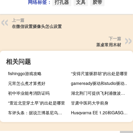
网络标签：
打孔器
文具
胶带
上一篇
在微信设置摄像头怎么设置
下一篇
茶桌常用木材
相关问题
fishinggo游戏攻略
“安得尺箠驱群胡”的出处是哪里
元宵怎么煮才算煮好
gameready驱动和studio驱动有什么区别（game ready和studio区别是什么）
初中毕业能考消防证吗
湖北荆门可提供飞利浦微波炉维修服务地址在哪
“萱近北堂穿土早”的出处是哪里
甘肃中医药大学前身
车评头条：据说兰博基尼乌鲁斯汽车即将推出性能版本
Husqvarna EE 1.20和GASGAS MCE 1.20儿童平衡电动自行车上市