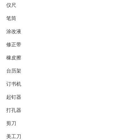
仪尺
笔筒
涂改液
修正带
橡皮擦
台历架
订书机
起钉器
打孔器
剪刀
美工刀