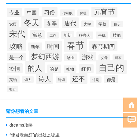
元宵节
习俗
专业
中国
你可以
保暖
冬天
唐代
冬季
学校
农历
大学
孩子
宋代
寓意
年初
技能
很多人
手机
工作
春节
攻略
时间
春节期间
新年
梦幻西游
游戏
是一个
汤圆
父母
玩家
自己的
的人
疫情
红包
的是
礼物
还不
诗人
都是
英语
词人
诗词
这是
银行
猜你想看的文章
dreams攻略
“使君老而痴”的出处是哪里