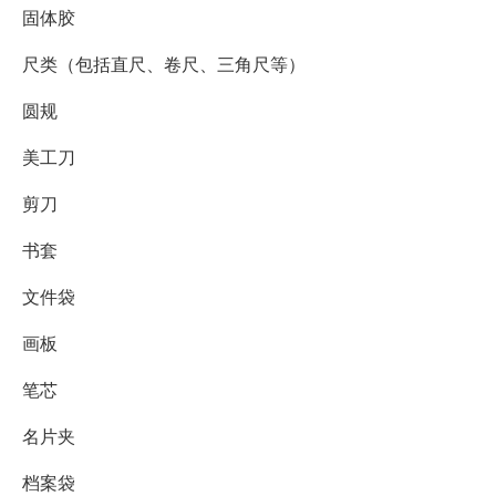
固体胶
尺类（包括直尺、卷尺、三角尺等）
圆规
美工刀
剪刀
书套
文件袋
画板
笔芯
名片夹
档案袋