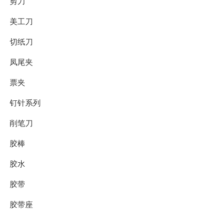
剪刀
美工刀
切纸刀
凤尾夹
票夹
钉针系列
削笔刀
胶棒
胶水
胶带
胶带座