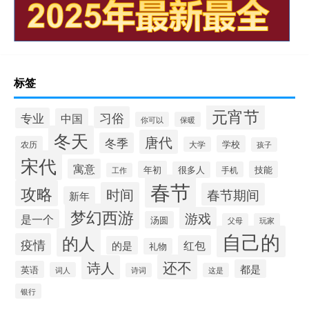
标签
元宵节
习俗
专业
中国
你可以
保暖
冬天
唐代
冬季
学校
农历
大学
孩子
宋代
寓意
年初
技能
很多人
手机
工作
春节
攻略
时间
春节期间
新年
梦幻西游
游戏
是一个
汤圆
父母
玩家
自己的
的人
疫情
红包
的是
礼物
还不
诗人
都是
英语
词人
诗词
这是
银行