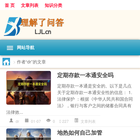
首 页
文章列表
知识分类
网站导航
>
作者“dr”的文章
定期存款一本通安全吗
定期存款一本通是安全的。以下是几点
关于定期存款一本通安全性的信息： 1.
法律保护 ：根据《中华人民共和国合同
法》，银行与客户之间的储蓄合同具有
法律效...
dr
01-07
0
227
文章列表
地热如何自己加管