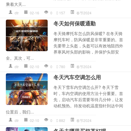
乘着大天...
dtr
02-16
0
157
春节2024
冬天如何保暖通勤
冬天骑摩托车怎么防风保暖? 在冬天骑
摩托车时，防风保暖是非常重要的。首
先要带上头盔，头盔可以有效地阻挡外
界寒风对头部的影响，并保护头部安
全。其次，可...
dtr
02-10
0
780
春节2024
冬天汽车空调怎么用
冬天下雪车内空调怎么开? 冬天下雪
时，车内空调的使用方法十分重要。首
先，启动汽车后需要等待几分钟，让发
动机预热。待发动机温度指针到达中间
位置后，我们...
dtr
02-10
0
882
春节2024