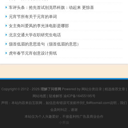
车评头条：抢先首试别克昂科旗：动起来 更惊喜
元宵节所有关于元宵的单词
女主角叫爱凤的李光洙电影是哪部
北京交通大学在职研究生电话
颔首低眉的意思造句（颔首低眉的意思）
虎年春节元宵创意设计剪纸
Copyright © 2012 - 2026
理解了问答网
Powered by
网站分类目录
|
精选推荐文章
|
网站地图
|
疑难解答
渝ICP备16455195号
声明：本站内容来自互联网，如信息有错误可发邮件到f_fb#foxmail.com说明，我们
会及时纠正，谢谢
本站仅为个人兴趣爱好，不接盈利性广告及商业合作
小男孩