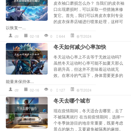
皮衣袖口磨损怎么办？ 当我们的皮衣袖
口出现磨损时，可以采取一些措施来修
复它。首先，我们可以将皮衣拿到专业
的皮衣保养店铺进行喷浆处理，这样可
以恢复一...
dtr
02-18
0
644
春节2024
冬天如何减少心率加快
冬天运动心率上不去等于无效运动吗?
虽然冬天运动时心率可能不如夏天那么
容易升高，但这并不意味着运动就无
效。在寒冷的气温下，身体需要更多的
能量来保持体...
dtr
02-16
0
127
春节2024
冬天去哪个城市
现在疫情期间，冬天适合去哪里，去了
不被隔离就行 在当前疫情期间，选择一
个冬季旅游目的地非常重要，既要考虑
景点的魅力，又要避免被隔离的麻烦。