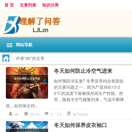
首 页
文章列表
知识分类
网站导航
>
作者“dtr”的文章
冬天如何防止冷空气进来
如何预防冷应激? 冬季是养鸡业者面临
的主要问题之一，因为产蛋鸡在13-2
5℃的温度下能够保持高生产性能。然
而，随着冷空气频繁到来，气温不断降
低，如何保证鸡...
dtr
02-18
0
5
春节2024
冬天如何保养皮衣袖口