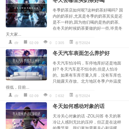
冬天去哪里买奶茶好喝
冬季奶茶店如何呢?这种奶茶好喝吗? 国
内的奶茶好,尤其是冬季的奶茶其实是还
是不一样的,因为他们喝的是热的奶茶,
在冬天的时候奶茶要做的好一些,毕竟冬
天大家...
dtr
02-09
0
305
春节2024
冬天汽车表面怎么养护好
冬天汽车怕冷吗，车停地库好还是地面
好? 冬天汽车是不怕冷的,但是人怕冷
的。如果有车库尽量入库，没有车库也
只能露天存放。北方地区冬季户外温度
很低，目前...
dtr
02-09
0
632
春节2024
冬天如何感动对象的话
天冷关心对象的话 -ZOL问答 冬天的寒
冷让人感到无比的压抑，但正是在这样
的季节里，我们更加需要关心和温暖。