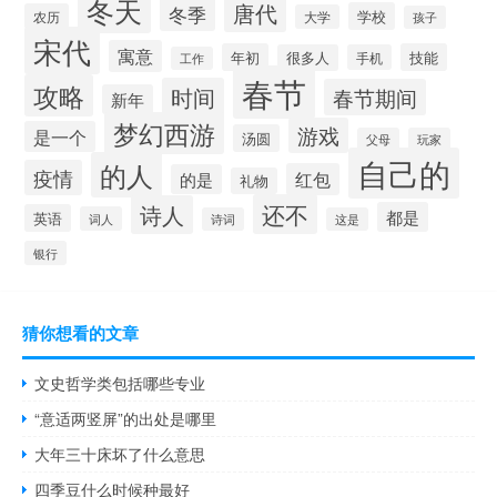
冬天
唐代
冬季
学校
农历
大学
孩子
宋代
寓意
年初
技能
很多人
手机
工作
春节
攻略
时间
春节期间
新年
梦幻西游
游戏
是一个
汤圆
父母
玩家
自己的
的人
疫情
红包
的是
礼物
还不
诗人
都是
英语
词人
诗词
这是
银行
猜你想看的文章
文史哲学类包括哪些专业
“意适两竖屏”的出处是哪里
大年三十床坏了什么意思
四季豆什么时候种最好