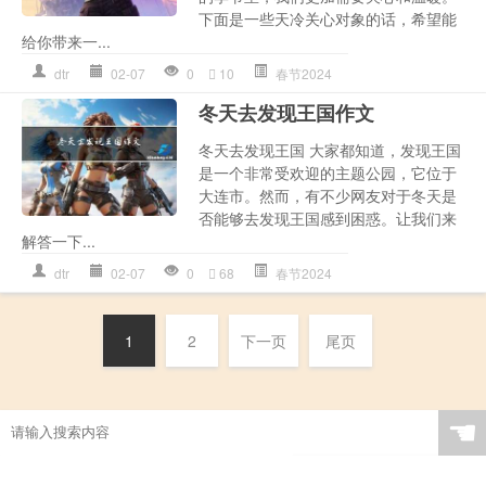
下面是一些天冷关心对象的话，希望能
给你带来一...
dtr
02-07
0
10
春节2024
冬天去发现王国作文
冬天去发现王国 大家都知道，发现王国
是一个非常受欢迎的主题公园，它位于
大连市。然而，有不少网友对于冬天是
否能够去发现王国感到困惑。让我们来
解答一下...
dtr
02-07
0
68
春节2024
1
2
下一页
尾页
☚