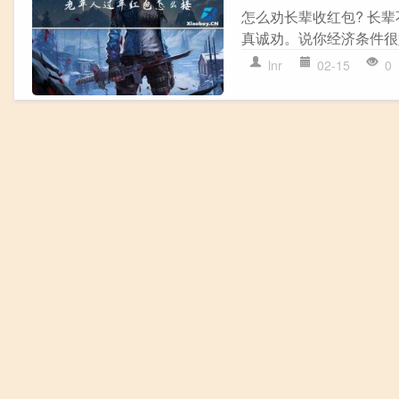
怎么劝长辈收红包? 长
真诚劝。说你经济条件很好
lnr
02-15
0