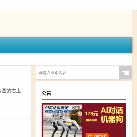
☚
地图的右上
公告