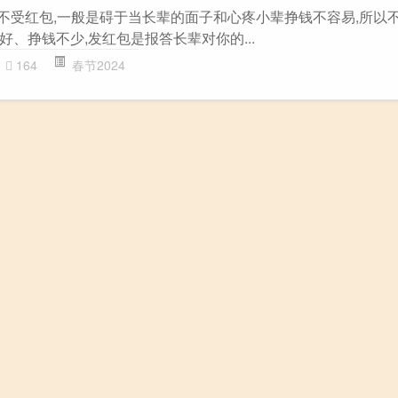
辈不受红包,一般是碍于当长辈的面子和心疼小辈挣钱不容易,所以
、挣钱不少,发红包是报答长辈对你的...
164
春节2024