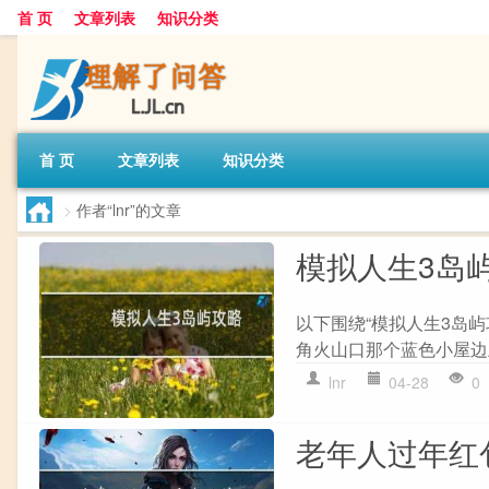
首 页
文章列表
知识分类
首 页
文章列表
知识分类
>
作者“lnr”的文章
模拟人生3岛
以下围绕“模拟人生3岛屿
角火山口那个蓝色小屋边上,
lnr
04-28
0
老年人过年红