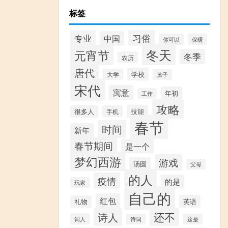
标签
习俗
专业
中国
你可以
保暖
冬天
元宵节
冬季
农历
唐代
学校
大学
孩子
宋代
寓意
年初
工作
攻略
技能
很多人
手机
春节
时间
新年
春节期间
是一个
梦幻西游
游戏
汤圆
父母
的人
疫情
的是
玩家
自己的
红包
英语
礼物
还不
诗人
词人
诗词
这是