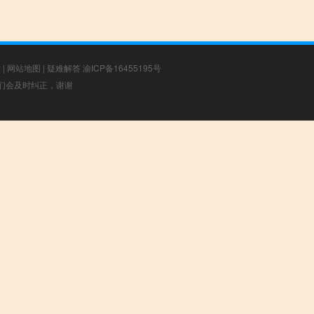
章
|
网站地图
|
疑难解答
渝ICP备16455195号
，我们会及时纠正，谢谢