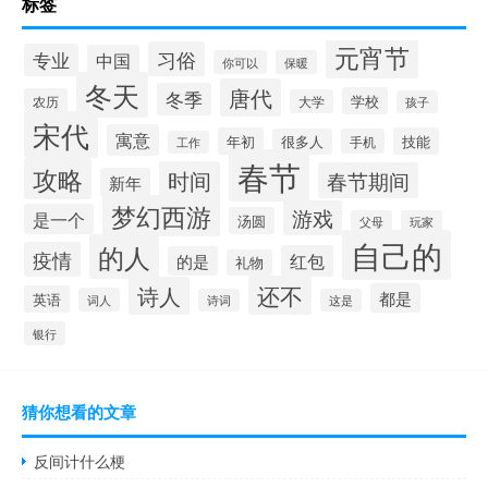
标签
元宵节
习俗
专业
中国
你可以
保暖
冬天
唐代
冬季
学校
农历
大学
孩子
宋代
寓意
年初
技能
很多人
手机
工作
春节
攻略
时间
春节期间
新年
梦幻西游
游戏
是一个
汤圆
父母
玩家
自己的
的人
疫情
红包
的是
礼物
还不
诗人
都是
英语
词人
诗词
这是
银行
猜你想看的文章
反间计什么梗