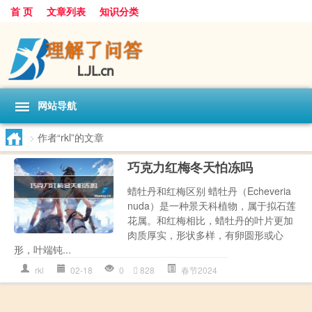
首 页
文章列表
知识分类
网站导航
>
作者“rkl”的文章
巧克力红梅冬天怕冻吗
蜡牡丹和红梅区别 蜡牡丹（Echeveria
nuda）是一种景天科植物，属于拟石莲
花属。和红梅相比，蜡牡丹的叶片更加
肉质厚实，形状多样，有卵圆形或心
形，叶端钝...
rkl
02-18
0
828
春节2024