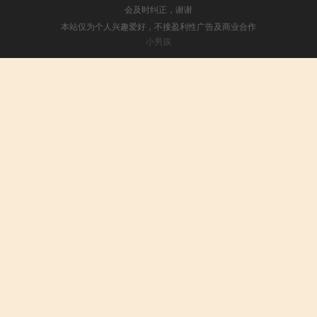
会及时纠正，谢谢
本站仅为个人兴趣爱好，不接盈利性广告及商业合作
小男孩