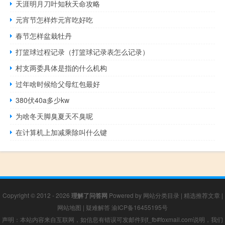
天涯明月刀叶知秋天命攻略
元宵节怎样炸元宵吃好吃
春节怎样盆栽牡丹
打篮球过程记录（打篮球记录表怎么记录）
村支两委具体是指的什么机构
过年啥时候给父母红包最好
380伏40a多少kw
为啥冬天脚臭夏天不臭呢
在计算机上加减乘除叫什么键
Copyright © 2012 - 2026
理解了问答网
Powered by
网站分类目录
|
精选推荐文章
|
网站地图
|
疑难解答
渝ICP备16455195号
声明：本站内容来自互联网，如信息有错误可发邮件到f_fb#foxmail.com说明，我们