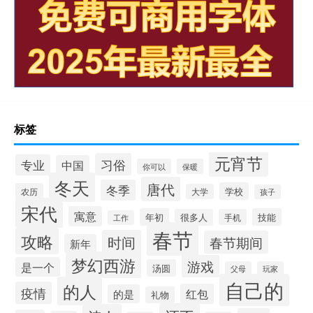
标签
元宵节
习俗
专业
中国
你可以
保暖
冬天
唐代
冬季
学校
农历
大学
孩子
宋代
寓意
年初
技能
很多人
手机
工作
春节
攻略
时间
春节期间
新年
梦幻西游
游戏
是一个
汤圆
父母
玩家
自己的
的人
疫情
红包
的是
礼物