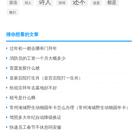
还不
诗人
都是
英语
词人
诗词
这是
银行
猜你想看的文章
过年初一都去哪串门拜年
消防员的工资一个月大概多少
雷霆发胶什么梗
皇家后院打生肖（皇宫后院打一生肖）
给祖宗拜年去墓地好不好
税号是什么啊
常州淹城野生动物园年卡怎么办理（常州淹城野生动物园年卡）
驾照多大年纪自动降级换证
快递员工春节不休息吗安徽