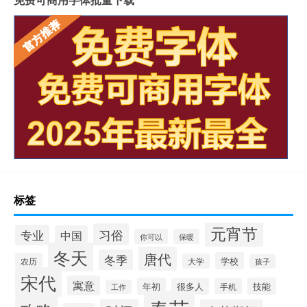
标签
元宵节
习俗
专业
中国
你可以
保暖
冬天
唐代
冬季
学校
农历
大学
孩子
宋代
寓意
年初
技能
很多人
手机
工作