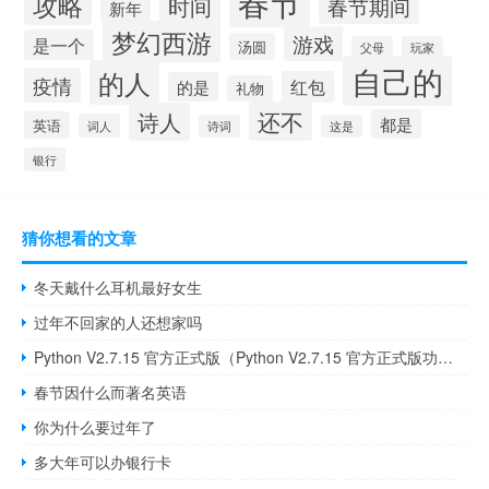
春节
攻略
时间
春节期间
新年
梦幻西游
游戏
是一个
汤圆
父母
玩家
自己的
的人
疫情
红包
的是
礼物
还不
诗人
都是
英语
词人
诗词
这是
银行
猜你想看的文章
冬天戴什么耳机最好女生
过年不回家的人还想家吗
Python V2.7.15 官方正式版（Python V2.7.15 官方正式版功能简介）
春节因什么而著名英语
你为什么要过年了
多大年可以办银行卡