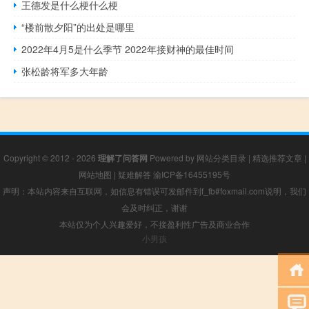
王德发是什么梗什么梗
“楼前散夕阳”的出处是哪里
2022年4月5是什么季节 2022年接财神的最佳时间
张松龄将军多大年龄
Copyright © 2012 - 2026
理解了问答网
Powered by
网站分类目录
|
精选推荐文章
|
网站地图
|
疑难解答
渝ICP备16455195号
声明：本站内容来自互联网，如信息有错误可发邮件到f_fb#foxmail.com说明，我们
会及时纠正，谢谢
本站仅为个人兴趣爱好，不接盈利性广告及商业合作
小男孩