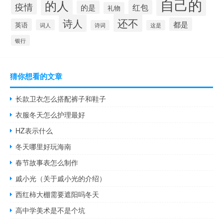
自己的
的人
疫情
红包
的是
礼物
还不
诗人
都是
英语
词人
诗词
这是
银行
猜你想看的文章
长款卫衣怎么搭配裤子和鞋子
衣服冬天怎么护理最好
HZ表示什么
冬天哪里好玩海南
春节故事表怎么制作
戚小光（关于戚小光的介绍）
西红柿大棚需要遮阳吗冬天
高中学美术是不是个坑