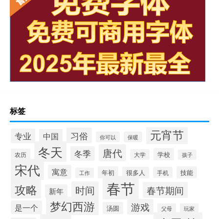
标签
元宵节
习俗
专业
中国
你可以
保暖
冬天
唐代
冬季
学校
农历
大学
孩子
宋代
寓意
年初
技能
很多人
手机
工作
春节
攻略
时间
春节期间
新年
梦幻西游
游戏
是一个
汤圆
父母
玩家