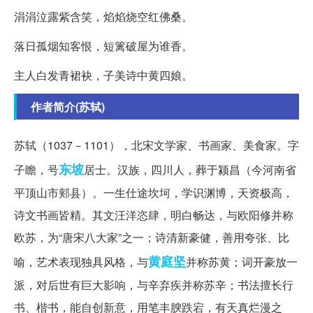
涓涓泣露紫含笑，焰焰烧空红佛桑。
落日孤烟知客恨，短篱破屋为谁香。
主人白发青裙袂，子美诗中黄四娘。
作者简介(苏轼)
苏轼（1037－1101），北宋文学家、书画家、美食家。字
东坡
子瞻，号
居士。汉族，四川人，葬于颍昌（今河南省
平顶山市郏县）。一生仕途坎坷，学识渊博，天资极高，
诗文书画皆精。其文汪洋恣肆，明白畅达，与欧阳修并称
欧苏，为“唐宋八大家”之一；诗清新豪健，善用夸张、比
黄庭坚
喻，艺术表现独具风格，与
并称苏黄；词开豪放一
派，对后世有巨大影响，与辛弃疾并称苏辛；书法擅长行
书、楷书，能自创新意，用笔丰腴跌宕，有天真烂漫之