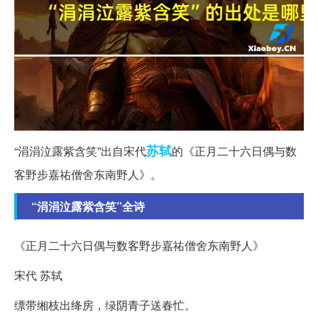
苏轼
“涓涓泣露紫含笑”出自宋代
的《正月二十六日偶与数
客野步嘉祐僧舍东南野人》。
“涓涓泣露紫含笑”全诗
《正月二十六日偶与数客野步嘉祐僧舍东南野人》
宋代 苏轼
缥带缃枝出绛房，绿阴青子送春忙。