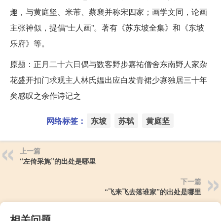
趣，与黄庭坚、米芾、蔡襄并称宋四家；画学文同，论画
主张神似，提倡“士人画”。著有《苏东坡全集》和《东坡
乐府》等。
原题：正月二十六日偶与数客野步嘉祐僧舍东南野人家杂
花盛开扣门求观主人林氏媪出应白发青裙少寡独居三十年
矣感叹之余作诗记之
网络标签：
东坡
苏轼
黄庭坚
上一篇
“左倚采旄”的出处是哪里
下一篇
“飞来飞去落谁家”的出处是哪里
相关问题